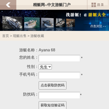
精艇网--中文游艇门户
首页
>
现艇出售
> 游艇收藏
游艇名称：
Ayana 68
您的姓名：
*
性别：
手机号码：
*
防扰码：
*