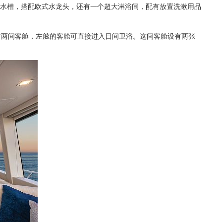
有双水槽，搭配欧式水龙头，还有一个超大淋浴间，配有放置洗漱用品
有两间客舱，左舷的客舱可直接进入日间卫浴。这间客舱设有两张