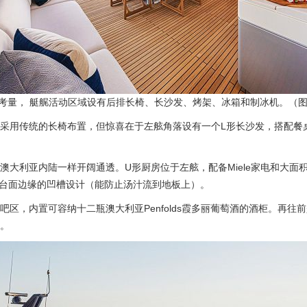
考量， 艇艉活动区域设有后排长椅、长沙发、烤架、冰箱和制冰机。（图片来源
采用传统的长椅布置，但惊喜在于左舷角落设有一个L形长沙发，搭配餐
大利亚内陆一样开阔通透。U形厨房位于左舷，配备Miele家电和大面
台面边缘的凹槽设计（能防止汤汁流到地板上）。
，内置可容纳十二瓶澳大利亚Penfolds霞多丽葡萄酒的酒柜。再往
闲。