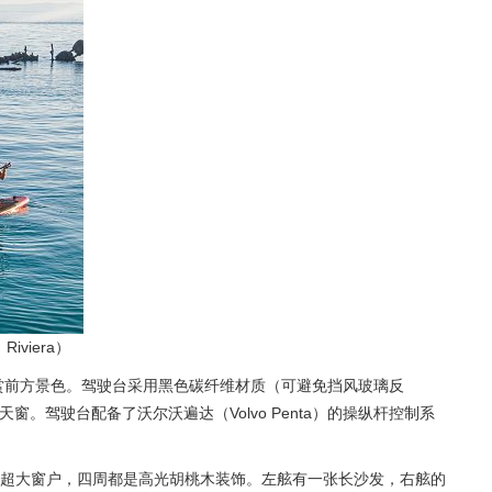
iera）
赏前方景色。驾驶台采用黑色碳纤维材质（可避免挡风玻璃反
。驾驶台配备了沃尔沃遍达（Volvo Penta）的操纵杆控制系
超大窗户，四周都是高光胡桃木装饰。左舷有一张长沙发，右舷的