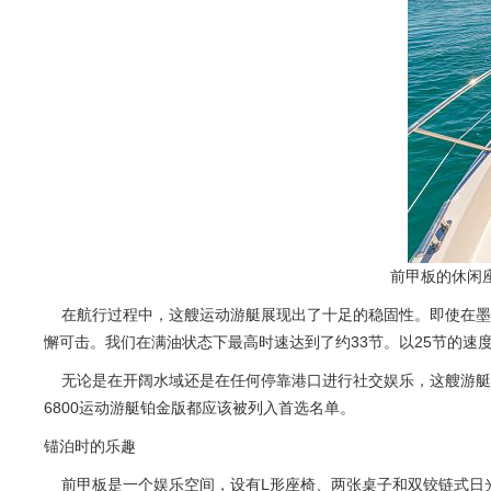
前甲板的休闲座
在航行过程中，这艘运动游艇展现出了十足的稳固性。即使在墨西哥
懈可击。我们在满油状态下最高时速达到了约33节。以25节的速
无论是在开阔水域还是在任何停靠港口进行社交娱乐，这艘游艇都令人
6800运动游艇铂金版都应该被列入首选名单。
锚泊时的乐趣
前甲板是一个娱乐空间，设有L形座椅、两张桌子和双铰链式日