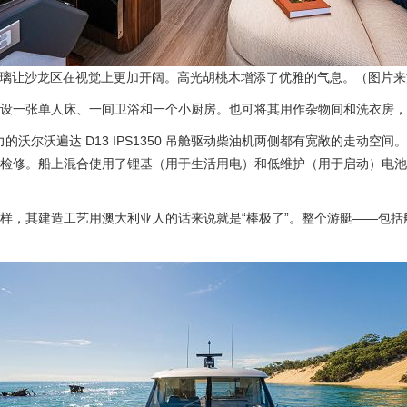
璃让沙龙区在视觉上更加开阔。高光胡桃木增添了优雅的气息。（图片来源：R
设一张单人床、一间卫浴和一个小厨房。也可将其用作杂物间和洗衣房，
的沃尔沃遍达 D13 IPS1350 吊舱驱动柴油机两侧都有宽敞的走动空间。
检修。船上混合使用了锂基（用于生活用电）和低维护（用于启动）电池，并由
，其建造工艺用澳大利亚人的话来说就是“棒极了”。整个游艇——包括