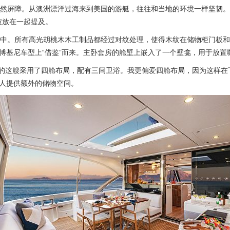
障。从澳洲漂洋过海来到美国的游艇，往往和当地的环境一样坚韧。Rivi
被放在一起提及。
中。所有高光胡桃木木工制品都经过对纹处理，使得木纹在储物柜门板和
博基尼车型上“借鉴”而来。主卧套房的舱壁上嵌入了一个壁龛，用于放置
。我登上的这艘采用了四舱布局，配有三间卫浴。我更偏爱四舱布局，因为这
人提供额外的储物空间。