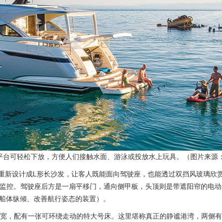
台可轻松下放，方便人们接触水面、游泳或投放水上玩具。（图片来源：Riv
重新设计成L形长沙发，让客人既能面向驾驶座，也能透过双挡风玻璃欣
系统监控。驾驶座后方是一扇平移门，通向侧甲板，头顶则是带遮阳帘的电动天窗
船体纵倾、改善航行姿态的装置）。
宽，配有一张可环绕走动的特大号床。这里堪称真正的静谧港湾，两侧有