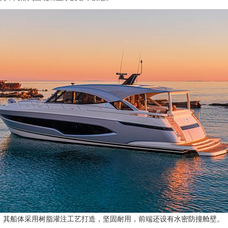
其船体采用树脂灌注工艺打造，坚固耐用，前端还设有水密防撞舱壁。（图片