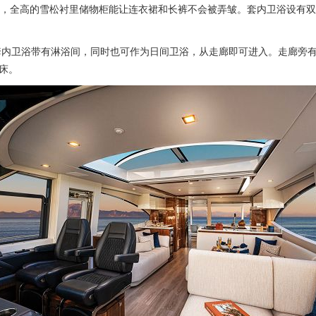
很用心，全高的雪松衬里储物柜能让连衣裙和长裤不会被弄皱。套内卫浴设
。套内卫浴带有淋浴间，同时也可作为日间卫浴，从走廊即可进入。走廊旁
床。