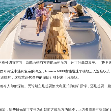
椅可调节方向，既能面朝前方也能面朝后方，还可升高或放平。（图片来源：
湾流中遇到复杂的海况，Riviera 6800也能迅速平稳地进入巡航
度巡航时，这艘重达40多吨的游艇行驶起来十分顺畅。
印象深刻。无论船主是想要澳大利亚式的粗犷强悍，还是想要一艘装饰奢华的“
光垫，这些日光垫可变形为面朝前方或后方的躺椅，上方覆盖着可拆卸的