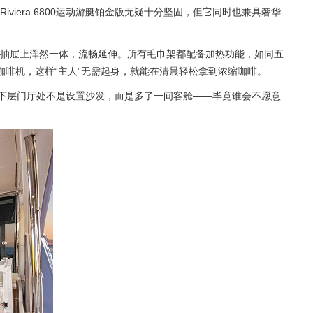
era 6800运动游艇铂金版无疑十分坚固，但它同时也兼具奢华
抽屉上浑然一体，流畅延伸。所有毛巾架都配备加热功能，如同五
咖啡机，这样“主人”无需起身，就能在清晨轻松拿到浓缩咖啡。
样在下层门厅处不是设置沙发，而是多了一间客舱——毕竟谁会不愿意