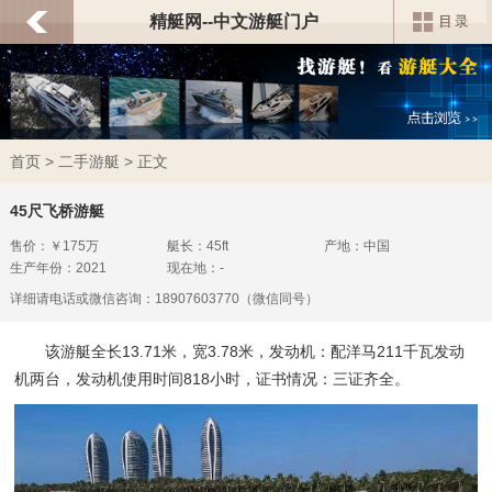
精艇网--中文游艇门户
首页
>
二手游艇
> 正文
45尺飞桥游艇
售价：￥175万
艇长：45ft
产地：中国
生产年份：2021
现在地：-
详细请电话或微信咨询：18907603770（微信同号）
该游艇全长13.71米，宽3.78米，发动机：配洋马211千瓦发动
机两台，发动机使用时间818小时，证书情况：三证齐全。