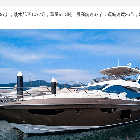
7升，淡水舱容1097升，重量53.3吨，最高航速32节，巡航速度26节，发动机