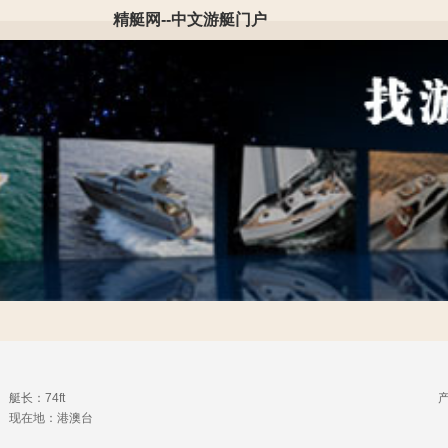
精艇网--中文游艇门户
艇长：74ft
现在地：港澳台