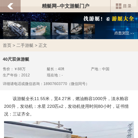
精艇网--中文游艇门户
首页
>
二手游艇
> 正文
40尺双体游艇
售价：￥88万
艇长：40ft
产地：中国
生产年份：2012
现在地：-
详细请电话或微信咨询：18907603770（微信同号）
该游艇全长11.55米，宽4.27米，燃油舱容1000升，淡水舱容
200升，发动机：水星 220匹x2，发动机使用时间80小时，证书情
况：三证齐全。