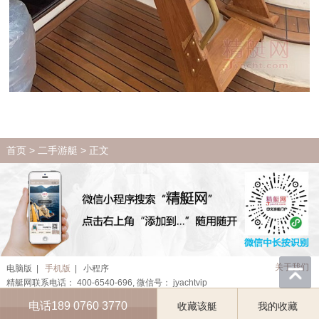
首页
>
二手游艇
> 正文
关于我们
电脑版
|
手机版
|
小程序
精艇网联系电话： 400-6540-696, 微信号： jyachtvip
© 精艇网 jyacht.com
琼ICP备09004590号-2
电话189 0760 3770
收藏该艇
我的收藏