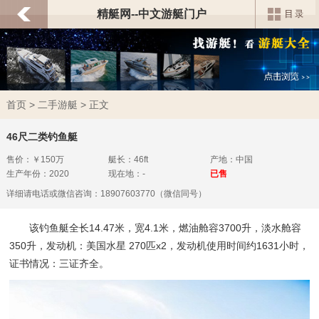
精艇网--中文游艇门户
首页
>
二手游艇
> 正文
46尺二类钓鱼艇
售价：￥150万
艇长：46ft
产地：中国
生产年份：2020
现在地：-
已售
详细请电话或微信咨询：18907603770（微信同号）
该钓鱼艇全长14.47米，宽4.1米，燃油舱容3700升，淡水舱容
350升，发动机：美国水星 270匹x2，发动机使用时间约1631小时，
证书情况：三证齐全。