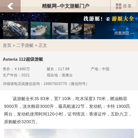
精艇网--中文游艇门户
首页
>
二手游艇
> 正文
Asteria 112超级游艇
售价：￥1680万
艇长：117.6ft
产地：中国
生产年份：2021
现在地：港澳台
详细请电话或微信咨询：18907603770（微信同号）
该游艇全长35.83米，宽7.10米，吃水深度3.70米，燃油舱容
9000升，淡水舱容3000升，最高航速22节，发动机：卡特 1900匹
两台，发动机使用时间120小时，证书情况：香港证件，五卧六卫，
原购艇价3200万。