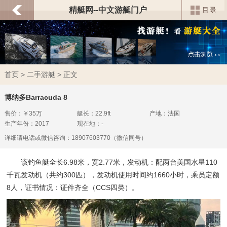
精艇网--中文游艇门户
首页
>
二手游艇
> 正文
博纳多Barracuda 8
售价：￥35万
艇长：22.9ft
产地：法国
生产年份：2017
现在地：-
详细请电话或微信咨询：18907603770（微信同号）
该钓鱼艇全长
6.98
米，宽
2.77
米，发动机：
配两台美国水星110
千瓦发动机（共约300匹）
，发动机使用时间
约1660
小时，
乘员定额
8人，
证书情况：
证件齐全（
CCS四类
）
。