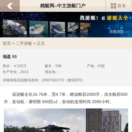
精艇网--中文游艇门户
首页
>
二手游艇
> 正文
瑞盈 55
售价：￥230万
艇长：55ft
产地：中国
生产年份：2013
现在地：-
详细请电话或微信咨询：18907603770（微信同号）
该游艇全长
16.76
米，宽
4.7
米，燃油舱容
2000
升，淡水舱容
600
升，发动机：
康明斯 600匹x2
，发动机使用时间
2090
小时。