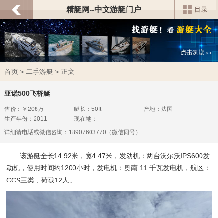
精艇网--中文游艇门户
首页
>
二手游艇
> 正文
亚诺500飞桥艇
售价：￥208万
艇长：50ft
产地：法国
生产年份：2011
现在地：-
详细请电话或微信咨询：18907603770（微信同号）
该游艇全长14.92米，宽4.47米，发动机：两台沃尔沃IPS600发
动机，使用时间约1200小时，发电机：奥南 11 千瓦发电机，航区：
CCS三类，荷载12人。