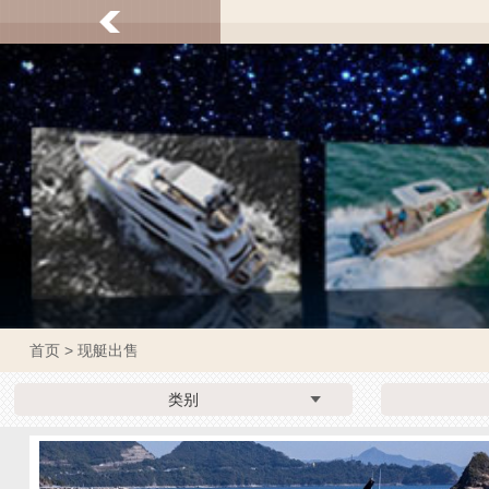
首页
> 现艇出售
类别