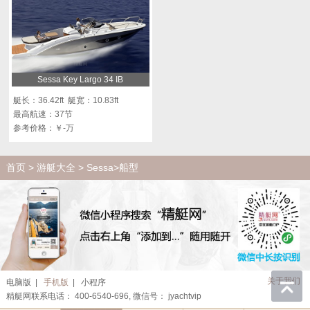
Sessa Key Largo 34 IB
艇长：36.42ft 艇宽：10.83ft
最高航速：37节
参考价格：￥-万
首页
>
游艇大全
>
Sessa
>船型
关于我们
电脑版
|
手机版
|
小程序
精艇网联系电话： 400-6540-696, 微信号： jyachtvip