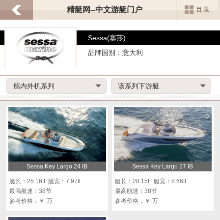
精艇网--中文游艇门户
Sessa(塞莎)
品牌国别：意大利
舷内外机系列
该系列下游艇
Sessa Key Largo 24 IB
Sessa Key Largo 27 IB
艇长：25.16ft 艇宽：7.97ft
艇长：28.15ft 艇宽：8.66ft
最高航速：38节
最高航速：38节
参考价格：￥-万
参考价格：￥-万