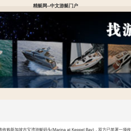
精艇网--中文游艇门户
布将收购新加坡吉宝湾游艇码头(Marina at Keppel Bay)，双方已签