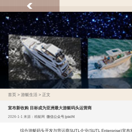
首页
>
游艇生活
> 正文
宣布新收购 目标成为亚洲最大游艇码头运营商
2026-1-1 来源：精艇网
微信公众号:jyacht
综合游艇码头开发与营运商SUTL企业(SUTL Enterprise)宣