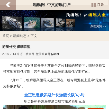
精艇网--中文游艇门户
首页
>
新闻动态
> 正文
游艇外交 俄朝联盟
2025-7-14 来源：精艇网
微信公众号:jyacht
当欧美对俄罗斯展开史无前例全方位制裁的局势下，朝鲜选择实
打实地支持俄罗斯，甚至派军队上战场前线帮俄罗斯打仗。
7月12日，朝鲜最高领导人金正恩在一艘专属游艇上重申“无条件
支持俄罗斯”。
金正恩邀俄罗斯外长游艇长谈3小时
地点是朝鲜东海岸港口城市旅游胜地元山