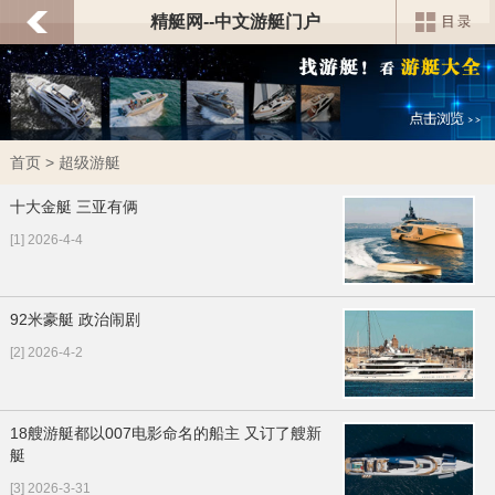
精艇网--中文游艇门户
首页
> 超级游艇
十大金艇 三亚有俩
[1] 2026-4-4
92米豪艇 政治闹剧
[2] 2026-4-2
18艘游艇都以007电影命名的船主 又订了艘新
艇
[3] 2026-3-31