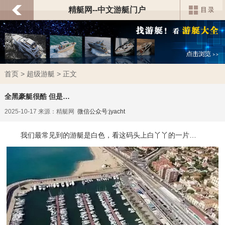
精艇网--中文游艇门户
首页
>
超级游艇
> 正文
全黑豪艇很酷 但是…
2025-10-17 来源：精艇网
微信公众号:jyacht
我们最常见到的游艇是白色，看这码头上白丫丫的一片…