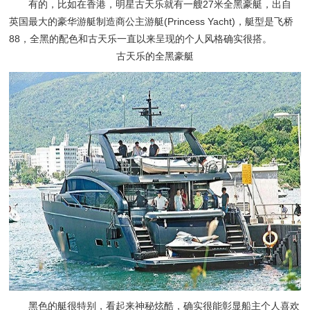
有的，比如在香港，明星古天乐就有一艘27米全黑豪艇，出自
英国最大的豪华游艇制造商公主游艇(Princess Yacht)，艇型是飞桥
88，全黑的配色和古天乐一直以来呈现的个人风格确实很搭。
古天乐的全黑豪艇
黑色的艇很特别，看起来神秘炫酷，确实很能彰显船主个人喜欢