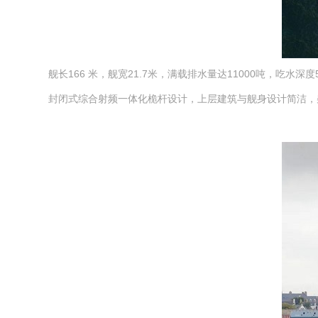
舰长166 米，舰宽21.7米，满载排水量达11000吨，吃水
封闭式综合射频一体化桅杆设计，上层建筑与舰身设计简洁，柴