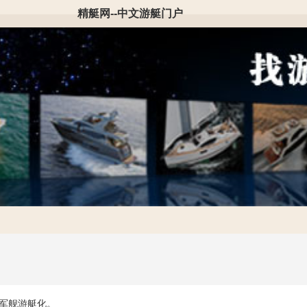
精艇网--中文游艇门户
军舰游艇化。