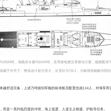
水量约4500吨，满载排水量约6040吨，采用柴电燃交替驱动方案，舰艏配
隐藏于外壳下。整体设计较为宽大，长宽比为7比1，大幅增加舰艇内部
越舒适完备，上述万吨级别军舰的标准船员配置也就114人，对海军而
而是一系列低烈度的冲突、海上巡逻、人道主义救援、护航等任务。