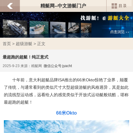
精艇网--中文游艇门户
首页
>
超级游艇
> 正文
最超跑的超艇！纯正意式
2025-9-23 来源：精艇网
微信公众号:jyacht
十年前，意大利超艇品牌ISA推出的66米Okto惊艳了业界，颠覆
了传统，与通常看到的类似尺寸大型超级游艇的风格迥异，其是如此
的流线型运动感，远看给人的感觉类似于开放式运动艇般炫酷，堪称
最超跑的超艇！
66米Okto