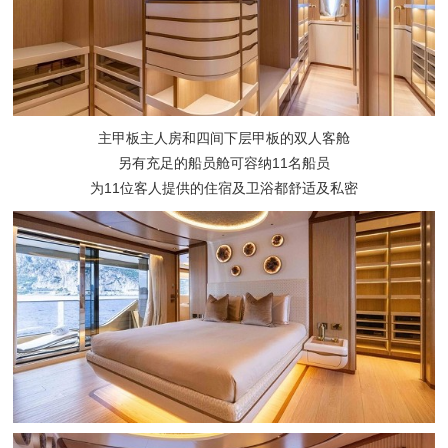
主甲板主人房和四间下层甲板的双人客舱
另有充足的船员舱可容纳11名船员
为11位客人提供的住宿及卫浴都舒适及私密