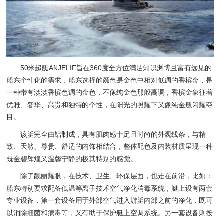
50米超艇ANJELIF旨在360度全方位满足知识渊博且富有远见的
船东个性化的需求，船东选择的颜色是金色中相对低调的香槟金，是
一种带有淡淡香槟色调的金色，不像纯金色那般高调，香槟金象征着
优雅、奢华、高贵和独特的个性，在阳光的照耀下又像纯金般闪耀夺
目。
该艇完全由铝制成，具有肌肉感十足且时尚的外观线条，与精
致、天然、尊贵、舒适的内饰相结合，整体配色及内装材质呈现一种
既金碧辉煌又温馨宁静的极其特别的感觉。
除了靓丽耀眼，在技术、卫生、环保层面，也走在前沿，比如：
船东特别要求配备低温等离子技术空气净化消毒系统，艇上设有两套
专业设备，第一套设备用于外部空气进入游艇内部之前的净化，既可
以消除细菌和病毒等，又有助于保护艇上空调系统。另一套设备则按