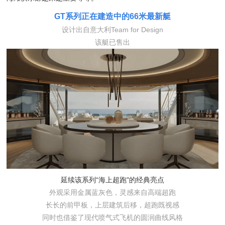
GT系列正在建造中的66米最新艇
设计出自意大利Team for Design
该艇已售出
延续该系列“海上超跑"的经典亮点
外观采用金属蓝灰色，灵感来自高端超跑
长长的前甲板，上层建筑后移，超跑既视感
同时也借鉴了现代喷气式飞机的圆润曲线风格